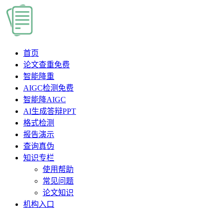
首页
论文查重
免费
智能降重
AIGC检测
免费
智能降AIGC
AI生成答辩PPT
格式检测
报告演示
查询真伪
知识专栏
使用帮助
常见问题
论文知识
机构入口