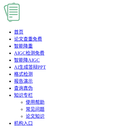
首页
论文查重
免费
智能降重
AIGC检测
免费
智能降AIGC
AI生成答辩PPT
格式检测
报告演示
查询真伪
知识专栏
使用帮助
常见问题
论文知识
机构入口