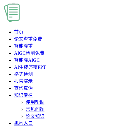
首页
论文查重
免费
智能降重
AIGC检测
免费
智能降AIGC
AI生成答辩PPT
格式检测
报告演示
查询真伪
知识专栏
使用帮助
常见问题
论文知识
机构入口