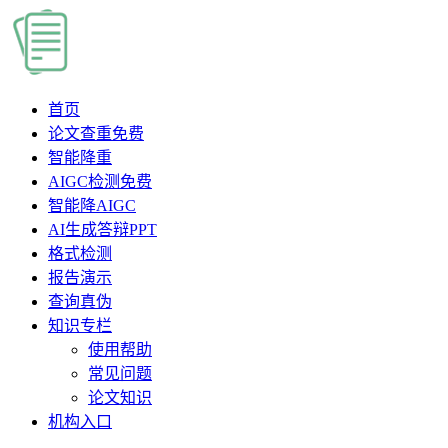
首页
论文查重
免费
智能降重
AIGC检测
免费
智能降AIGC
AI生成答辩PPT
格式检测
报告演示
查询真伪
知识专栏
使用帮助
常见问题
论文知识
机构入口