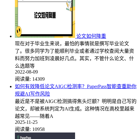
论文如何降重
现在对于毕业生来说，最怕的事情就是撰写毕业论文
了。很多同学为了能顺利毕业或者通过学校查阅大量资
料而努力加班到凌晨好几点。其实，不管什么论文、什
么选题等
2022-08-09
阅读量:
14309
如何有效降低论文AIGC检测率？PaperPass智能查重助你
规避AI写作风险
最近是不是被AIGC检测搞得焦头烂额？明明是自己写的
论文，却被系统判定为AI生成。这种情况在高校里越来
越常见——随着A
2025-11-25
阅读量:
10958