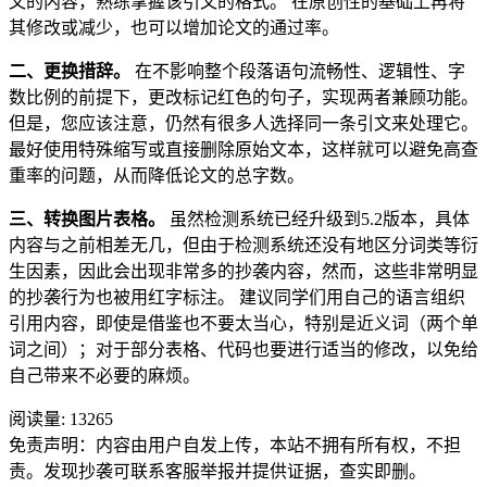
文的内容，熟练掌握该引文的格式。 在原创性的基础上再将
其修改或减少，也可以增加论文的通过率。
二、更换措辞。
在不影响整个段落语句流畅性、逻辑性、字
数比例的前提下，更改标记红色的句子，实现两者兼顾功能。
但是，您应该注意，仍然有很多人选择同一条引文来处理它。
最好使用特殊缩写或直接删除原始文本，这样就可以避免高查
重率的问题，从而降低论文的总字数。
三、转换图片表格。
虽然检测系统已经升级到5.2版本，具体
内容与之前相差无几，但由于检测系统还没有地区分词类等衍
生因素，因此会出现非常多的抄袭内容，然而，这些非常明显
的抄袭行为也被用红字标注。 建议同学们用自己的语言组织
引用内容，即使是借鉴也不要太当心，特别是近义词（两个单
词之间）；对于部分表格、代码也要进行适当的修改，以免给
自己带来不必要的麻烦。
阅读量:
13265
免责声明：内容由用户自发上传，本站不拥有所有权，不担
责。发现抄袭可联系客服举报并提供证据，查实即删。