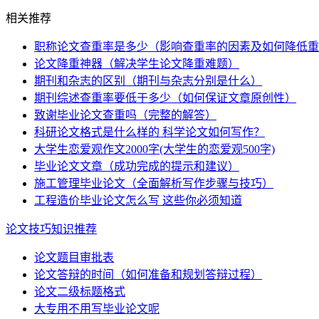
相关推荐
职称论文查重率是多少（影响查重率的因素及如何降低重
论文降重神器（解决学生论文降重难题）
期刊和杂志的区别（期刊与杂志分别是什么）
期刊综述查重率要低于多少（如何保证文章原创性）
致谢毕业论文查重吗（完整的解答）
科研论文格式是什么样的 科学论文如何写作？
大学生恋爱观作文2000字(大学生的恋爱观500字)
毕业论文文章（成功完成的提示和建议）
施工管理毕业论文（全面解析写作步骤与技巧）
工程造价毕业论文怎么写 这些你必须知道
论文技巧知识推荐
论文题目审批表
论文答辩的时间（如何准备和规划答辩过程）
论文二级标题格式
大专用不用写毕业论文呢