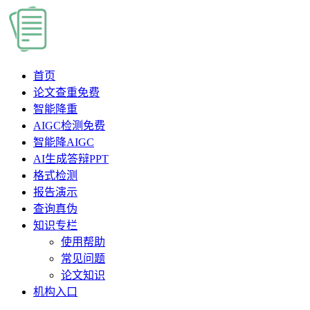
首页
论文查重
免费
智能降重
AIGC检测
免费
智能降AIGC
AI生成答辩PPT
格式检测
报告演示
查询真伪
知识专栏
使用帮助
常见问题
论文知识
机构入口