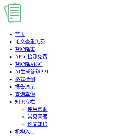
首页
论文查重
免费
智能降重
AIGC检测
免费
智能降AIGC
AI生成答辩PPT
格式检测
报告演示
查询真伪
知识专栏
使用帮助
常见问题
论文知识
机构入口