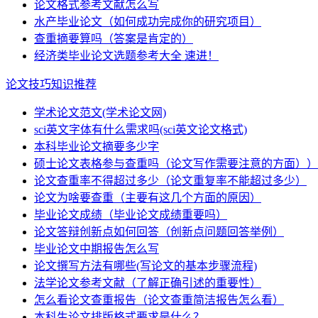
论文格式参考文献怎么写
水产毕业论文（如何成功完成你的研究项目）
查重摘要算吗（答案是肯定的）
经济类毕业论文选题参考大全 速进！
论文技巧知识推荐
学术论文范文(学术论文网)
sci英文字体有什么需求吗(sci英文论文格式)
本科毕业论文摘要多少字
硕士论文表格参与查重吗（论文写作需要注意的方面））
论文查重率不得超过多少（论文重复率不能超过多少）
论文为啥要查重（主要有这几个方面的原因）
毕业论文成绩（毕业论文成绩重要吗）
论文答辩创新点如何回答（创新点问题回答举例）
毕业论文中期报告怎么写
论文撰写方法有哪些(写论文的基本步骤流程)
法学论文参考文献（了解正确引述的重要性）
怎么看论文查重报告（论文查重简洁报告怎么看）
本科生论文排版格式要求是什么？