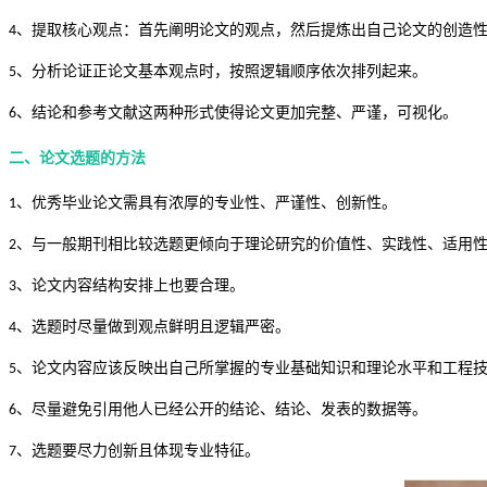
、
提取核心观点：首先阐明论文的观点，然后提炼出自己论文的创造
4
、
分析论证正论文基本观点时，按照逻辑顺序依次排列起来。
5
、
结论和参考文献这两种形式使得论文更加完整、严谨，可视化。
6
二、论文选题的方法
、优秀毕业论文需具有浓厚的专业性、严谨性、创新性。
1
、与一般期刊相比较选题更倾向于理论研究的价值性、实践性、适用
2
、论文内容结构安排上也要合理。
3
、选题时尽量做到观点鲜明且逻辑严密。
4
、论文内容应该反映出自己所掌握的专业基础知识和理论水平和工程
5
、尽量避免引用他人已经公开的结论、结论、发表的数据等。
6
、选题要尽力创新且体现专业特征。
7