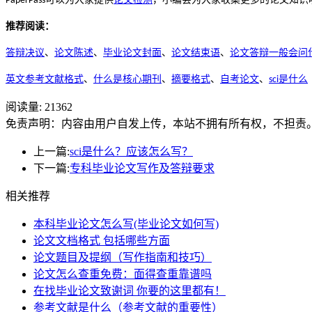
PaperPass
推荐阅读：
答辩决议
、
论文陈述
、
毕业论文封面
、
论文结束语
、
论文答辩一般会问
英文参考文献格式
、
什么是核心期刊
、
摘要格式
、
自考论文
、
是什么
sci
阅读量:
21362
免责声明：内容由用户自发上传，本站不拥有所有权，不担责
上一篇:
sci是什么？应该怎么写？
下一篇:
专科毕业论文写作及答辩要求
相关推荐
本科毕业论文怎么写(毕业论文如何写)
论文文档格式 包括哪些方面
论文题目及提纲（写作指南和技巧）
论文怎么查重免费：面得查重靠谱吗
在找毕业论文致谢词 你要的这里都有！
参考文献是什么（参考文献的重要性）