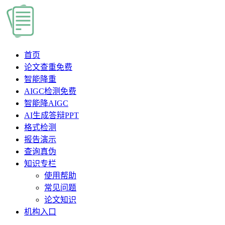
首页
论文查重
免费
智能降重
AIGC检测
免费
智能降AIGC
AI生成答辩PPT
格式检测
报告演示
查询真伪
知识专栏
使用帮助
常见问题
论文知识
机构入口