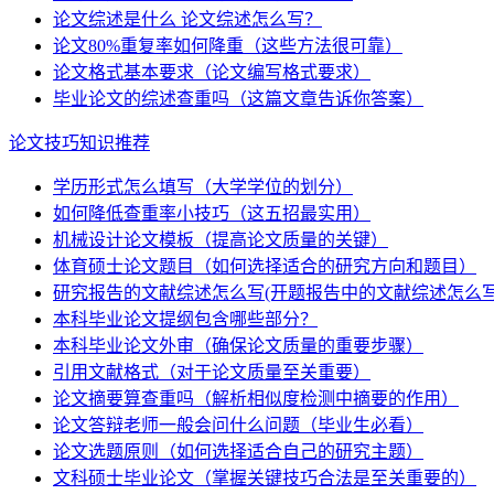
论文综述是什么 论文综述怎么写？
论文80%重复率如何降重（这些方法很可靠）
论文格式基本要求（论文编写格式要求）
毕业论文的综述查重吗（这篇文章告诉你答案）
论文技巧知识推荐
学历形式怎么填写（大学学位的划分）
如何降低查重率小技巧（这五招最实用）
机械设计论文模板（提高论文质量的关键）
体育硕士论文题目（如何选择适合的研究方向和题目）
研究报告的文献综述怎么写(开题报告中的文献综述怎么写
本科毕业论文提纲包含哪些部分？
本科毕业论文外审（确保论文质量的重要步骤）
引用文献格式（对于论文质量至关重要）
论文摘要算查重吗（解析相似度检测中摘要的作用）
论文答辩老师一般会问什么问题（毕业生必看）
论文选题原则（如何选择适合自己的研究主题）
文科硕士毕业论文（掌握关键技巧合法是至关重要的）