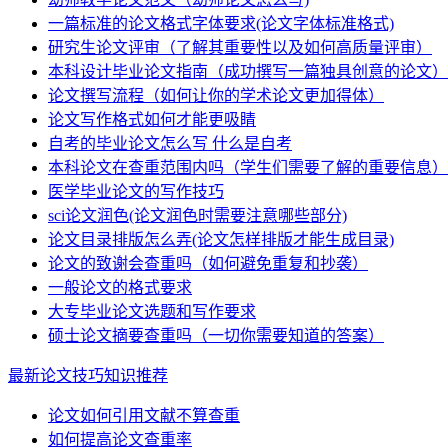
一篇标准的论文格式字体要求(论文字体标准格式)
研究生论文评审（了解其重要性以及如何高质量评审）
本科设计毕业论文指南（成功撰写一篇独具创意的论文）
论文撰写流程（如何让你的学术论文更加得体）
论文写作格式如何才能更吸睛
自考的毕业论文怎么写 什么是自考
本科论文在查重范围内吗（学生们需要了解的重要信息）
医学毕业论文的写作技巧
sci论文润色(论文润色时需要注意哪些部分)
论文目录排版怎么弄(论文怎样排版才能生成目录)
论文的致谢会查重吗（如何避免重复和抄袭）
一般论文的格式要求
大专毕业论文选题和写作要求
硕士论文摘要查重吗（一切你需要知道的答案）
最新论文技巧知识推荐
论文如何引用文献不算查重
如何提高论文查重率