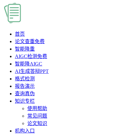
首页
论文查重
免费
智能降重
AIGC检测
免费
智能降AIGC
AI生成答辩PPT
格式检测
报告演示
查询真伪
知识专栏
使用帮助
常见问题
论文知识
机构入口