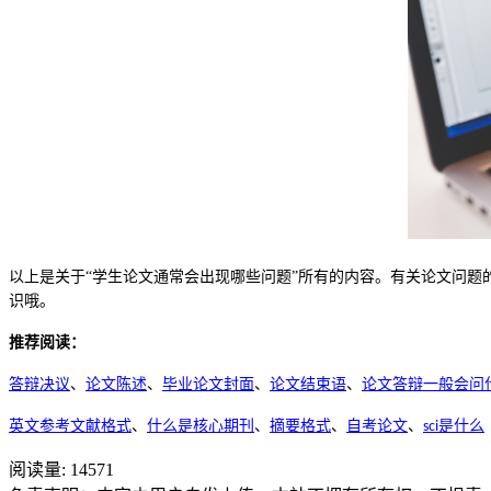
以上是关于
“学生论文通常会出现哪些问题”所有的内容。有关
论文问题
识哦。
推荐阅读：
答辩决议
、
论文陈述
、
毕业论文封面
、
论文结束语
、
论文答辩一般会问
英文参考文献格式
、
什么是核心期刊
、
摘要格式
、
自考论文
、
是什么
sci
阅读量:
14571