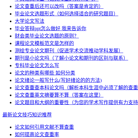
论文查重后还可以改吗（答案是肯定的）
毕业论文选题形式（如何选择适合的研究题目）
大学论文写法
毕业答辩ppt怎么做好 我来告诉你
财会类毕业论文选题的原则？
课程论文模板范文是怎样的
测绘专业论文期刊（促进学术交流推动学科发展）
期刊是小论文吗（了解小论文和期刊的区别与联系）
专科毕业论文怎么写
论文的种类有哪些 如何分类
论文绪论一般写什么(写好绪论的的方法)
论文查重查本科论文吗（解析本科生涯中必须了解的查重
论文查重英文摘要算不算（答案在这里）
论文题目和大纲的重要性（为您的学术写作提供有力支持
最新论文技巧知识推荐
论文如何引用文献不算查重
如何提高论文查重率