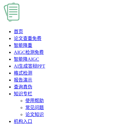
首页
论文查重
免费
智能降重
AIGC检测
免费
智能降AIGC
AI生成答辩PPT
格式检测
报告演示
查询真伪
知识专栏
使用帮助
常见问题
论文知识
机构入口