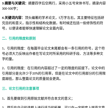
摘要与关键词：
摘要四字后空两行，采用小五号宋体书写，摘录内容
3.
字；
300-500
关键词内容：
顶头编著的学术论文，
万字左右，其主要特征包括研
4.
5
究目的和意义，指示性和结构化数据，有时候还包括一些修饰性的符
号，以便读者能够快速理解论文全篇内容。
二、引用的限度和原则
、引用的限度：在每篇毕业论文末尾都会有一条引用的符号，这个符
1
号必须大力反映出作者在写论文时所采用的科研手段、方法等多种文
字的量。
、引用的限度：在引用的内容超过了一定的限度的前提下，论文中的
2
引用部分是允许少于
的引用率，但是在论文中的引用部分的引用限
20%
度越低，那么整篇论文的质量就会更高。
三
、论文引用的
注意事项
、首先要做到引用原始文献并符合本文的意义；
1
、然后在自己的选题上进行适当的拓展，可以在一定程度上提高文章
2