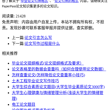
想了解关于
“
毕业论文引用格式
”
、
“
论文引用的格式
”
内容，请继续关注
论文知识集更多的论文知识。
PaperPass
阅读量:
21428
免责声明：内容由用户自发上传，本站不拥有所有权，不担
责。发现抄袭可联系客服举报并提供证据，查实即删。
上一篇:
论文引言怎么写
下一篇:
论文写作过程是什么
相关推荐
毕业论文提纲格式(论文提纲格式及要求）
论文表格里的数据会查重吗（如何合理使用论文数据）
怎样查重论文(怎样降低论文查重率小技巧)
土木工程毕业论文写作技巧
大学生综合素质论文题目(大学生毕业素质论文3000字)
大学生心理健康与情绪管理分析(浅谈大学生的情绪管
理)
电工论文题目