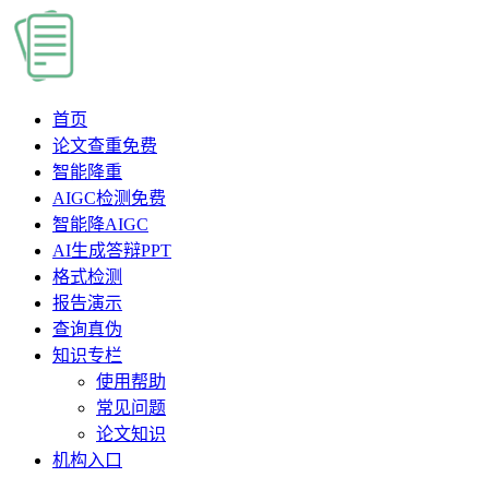
首页
论文查重
免费
智能降重
AIGC检测
免费
智能降AIGC
AI生成答辩PPT
格式检测
报告演示
查询真伪
知识专栏
使用帮助
常见问题
论文知识
机构入口