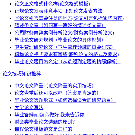
论文正文格式什么样(论文格式模板)
正规论文发表注意事项 正规论文发表方法
写论文引言需要注意的地方(论文引言包括哪些内容)
综述类文章（如何写一篇好的综述类文章）
公司财务舞弊案例分析论文(财务案例分析论文)
毕业论文研究规划（毕业论文的具体规划）
卫生管理研究论文（卫生管理领域的重要研究）
职称论文格式要求有哪些(职称论文的格式及要求)
毕业论文题目怎么定（从选题到定题的精髓解析）
论文技巧知识推荐
中文论文降重（论文降重的实用技巧）
论文查重后还可以改吗（答案是肯定的）
毕业论文选题形式（如何选择适合的研究题目）
大学论文写法
毕业答辩ppt怎么做好 我来告诉你
财会类毕业论文选题的原则？
课程论文模板范文是怎样的