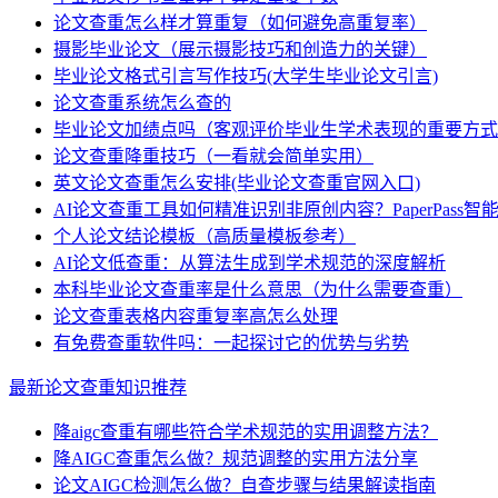
论文查重怎么样才算重复（如何避免高重复率）
摄影毕业论文（展示摄影技巧和创造力的关键）
毕业论文格式引言写作技巧(大学生毕业论文引言)
论文查重系统怎么查的
毕业论文加绩点吗（客观评价毕业生学术表现的重要方式
论文查重降重技巧（一看就会简单实用）
英文论文查重怎么安排(毕业论文查重官网入口)
AI论文查重工具如何精准识别非原创内容？PaperPass
个人论文结论模板（高质量模板参考）
AI论文低查重：从算法生成到学术规范的深度解析
本科毕业论文查重率是什么意思（为什么需要查重）
论文查重表格内容重复率高怎么处理
有免费查重软件吗：一起探讨它的优势与劣势
最新论文查重知识推荐
降aigc查重有哪些符合学术规范的实用调整方法？
降AIGC查重怎么做？规范调整的实用方法分享
论文AIGC检测怎么做？自查步骤与结果解读指南