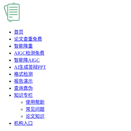
首页
论文查重
免费
智能降重
AIGC检测
免费
智能降AIGC
AI生成答辩PPT
格式检测
报告演示
查询真伪
知识专栏
使用帮助
常见问题
论文知识
机构入口