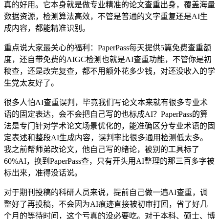
真的好用。它本身就是做专业精准的论文查重出身，覆盖海量
数据资源，检测算法高效，不管是普通的文字重复还是AI生
成内容，都能精准识别。
重点说大家最关心的福利：PaperPass每天提供5篇免费查重额
度，还自带免费的AIGC检测也就是AI查重功能，不管你是初
稿查，还是改完复查，都不用额外花多少钱，对还没收入的学
生党太友好了。
很多人怕AI查重误判，毕竟我们写论文本来就有很多专业术
语的固定表达，会不会把自己写的也标成AI？PaperPass的算
法是专门针对学术论文场景优化的，能准确区分专业术语的固
定表述和整段AI生成内容，误判率比很多通用检测低太多。
我之前帮师弟改论文，他自己写的绪论，被别的工具标了
60%AI，换到PaperPass查，只有开头用AI整理的那三百多字被
标出来，准得没话说。
对于期刊投稿的科研人员来说，提前自己做一遍AI查重，调
整好了再投稿，不会因为AI痕迹直接被初审打回，省了好几
个月的等待时间，这个亏真的没必要吃。对于本科、硕士、博