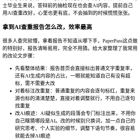
士毕业生来说，答辩前的抽检现在也会查AI内容，提前自己
用AI查重改好，心里也更有底，不会抽到的时候慌慌张张。
拿到AI查重报告怎么改，效率最高
很多人查完就懵，拿着报告不知道从哪下手，PaperPass这点做
的特别好，报告清晰易用，完全不用猜。给大家整理了我常用
的改论文步骤：
先看整体结果：报告首页会直接标出普通文字重复率，
还有AI生成内容的占比，一眼就能知道自己有没有超
标，需不需要大改
对着标注改重复：普通重复的内容会逐句标红，重复来
源也标的清清楚楚，直接对着调整就行，不用自己逐句
找重复
改AI痕迹：AI疑似生成的段落会专门标注出来，不用你
自己瞎猜哪段是AI。改的时候别只换词，加一点自己的
研究思考、个人实验的细节，调整下语句节奏，很容易
就能去掉AI痕迹