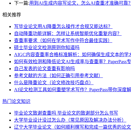
下一篇:
用到AI生成内容写论文，怎么AI查重才准确可靠
相关推荐
写毕业论文用AI降重怎么操作才合规又能达标？
自动降重功能详解：怎样让系统智能优化重复内容？
查重率要求（如何在学术写作中符合最佳实践）
硕士毕业论文检测原则你知道吗
AIGC内容查重率合格标准解析：如何确保生成文本的学
如何有效检测和降低论文AI生成率与查重率？PaperPass
自己发表的论文查重有影响吗
参考文献的方法（如何正确引用参考文献）
什么是降重论文（论文修改技巧盘点）
AI论文检测工具如何重塑学术写作？PaperPass带你深
热门论文知识
毕业论文致谢查重吗 毕业论文的致谢部分怎么书写
大学毕业设计没过怎么办（常见原因及解决办法分析）
辽宁大学毕业论文（如何顺利撰写和完成一篇优秀的论文