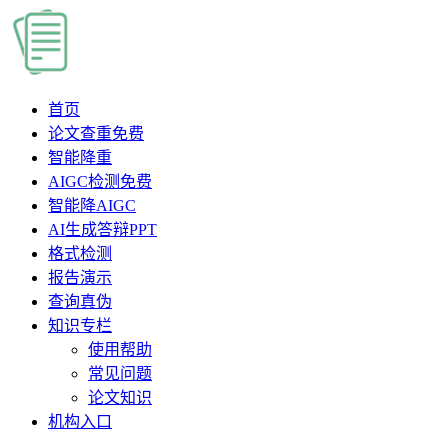
首页
论文查重
免费
智能降重
AIGC检测
免费
智能降AIGC
AI生成答辩PPT
格式检测
报告演示
查询真伪
知识专栏
使用帮助
常见问题
论文知识
机构入口