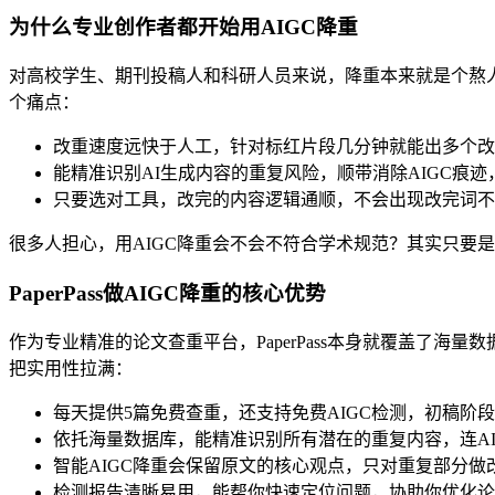
为什么专业创作者都开始用AIGC降重
对高校学生、期刊投稿人和科研人员来说，降重本来就是个熬人
个痛点：
改重速度远快于人工，针对标红片段几分钟就能出多个改
能精准识别AI生成内容的重复风险，顺带消除AIGC痕
只要选对工具，改完的内容逻辑通顺，不会出现改完词不
很多人担心，用AIGC降重会不会不符合学术规范？其实只要
PaperPass做AIGC降重的核心优势
作为专业精准的论文查重平台，PaperPass本身就覆盖了海
把实用性拉满：
每天提供5篇免费查重，还支持免费AIGC检测，初稿阶
依托海量数据库，能精准识别所有潜在的重复内容，连A
智能AIGC降重会保留原文的核心观点，只对重复部分
检测报告清晰易用，能帮你快速定位问题，协助你优化论