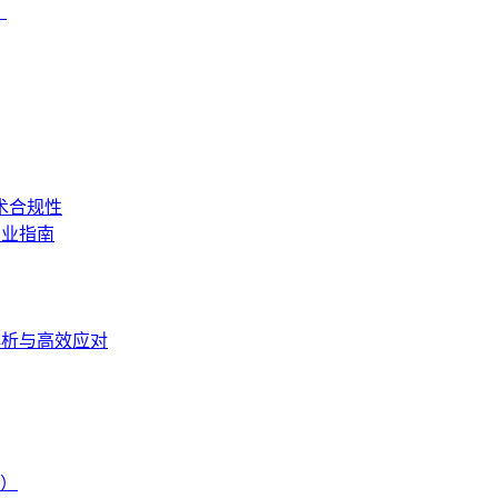
？
术合规性
专业指南
度解析与高效应对
）