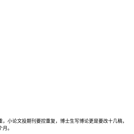
重，小论文投期刊要控重复，博士生写博论更是要改十几稿，
个月。