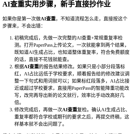
AI查重实用步骤，新手直接抄作业
如果你是第一次做
AI查重
，不知道流程怎么走，直接按这个
步骤来，不会出错：
初稿完成后，先做一次完整的AI查重+常规重复率检
测。打开PaperPass上传论文，一次就能拿到两个结果，
既知道AI生成占比，也知道整体重复率，符合免费额度
的话，直接不花钱就能查。
根据
AI查重
的报告结果修改。如果只是小部分段落标
红，AI占比远低于学校要求，顺着报告给的修改建议调
整一下句式和用词就可以；如果标红段落多，AI占比接
近或超过学校要求，直接用PaperPass的智能降重功能改
写，改完再导出新的论文就行，效率比手动改高好几
倍。
修改完成后，再做一次
AI查重
复检。确认AI生成占比、
重复率都符合学校或期刊的要求之后，再提交终稿，这
样基本就不会出问题了。