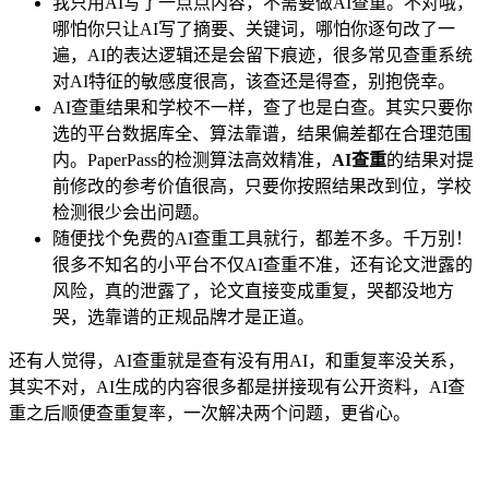
我只用AI写了一点点内容，不需要做AI查重。不对哦，
哪怕你只让AI写了摘要、关键词，哪怕你逐句改了一
遍，AI的表达逻辑还是会留下痕迹，很多常见查重系统
对AI特征的敏感度很高，该查还是得查，别抱侥幸。
AI查重结果和学校不一样，查了也是白查。其实只要你
选的平台数据库全、算法靠谱，结果偏差都在合理范围
内。PaperPass的检测算法高效精准，
AI查重
的结果对提
前修改的参考价值很高，只要你按照结果改到位，学校
检测很少会出问题。
随便找个免费的AI查重工具就行，都差不多。千万别！
很多不知名的小平台不仅AI查重不准，还有论文泄露的
风险，真的泄露了，论文直接变成重复，哭都没地方
哭，选靠谱的正规品牌才是正道。
还有人觉得，AI查重就是查有没有用AI，和重复率没关系，
其实不对，AI生成的内容很多都是拼接现有公开资料，AI查
重之后顺便查重复率，一次解决两个问题，更省心。