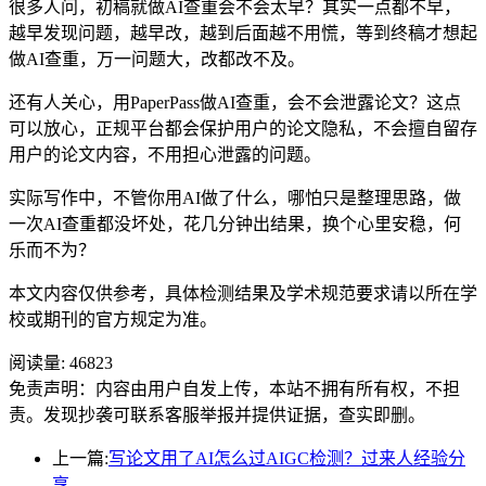
很多人问，初稿就做AI查重会不会太早？其实一点都不早，
越早发现问题，越早改，越到后面越不用慌，等到终稿才想起
做AI查重，万一问题大，改都改不及。
还有人关心，用PaperPass做AI查重，会不会泄露论文？这点
可以放心，正规平台都会保护用户的论文隐私，不会擅自留存
用户的论文内容，不用担心泄露的问题。
实际写作中，不管你用AI做了什么，哪怕只是整理思路，做
一次AI查重都没坏处，花几分钟出结果，换个心里安稳，何
乐而不为？
本文内容仅供参考，具体检测结果及学术规范要求请以所在学
校或期刊的官方规定为准。
阅读量:
46823
免责声明：内容由用户自发上传，本站不拥有所有权，不担
责。发现抄袭可联系客服举报并提供证据，查实即删。
上一篇:
写论文用了AI怎么过AIGC检测？过来人经验分
享