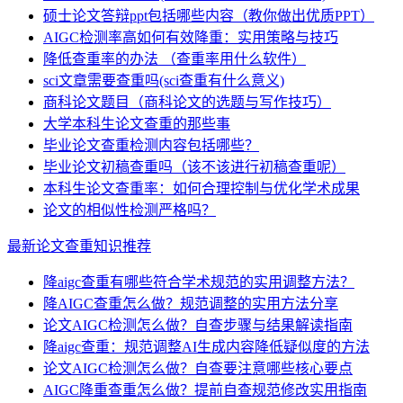
硕士论文答辩ppt包括哪些内容（教你做出优质PPT）
AIGC检测率高如何有效降重：实用策略与技巧
降低查重率的办法 （查重率用什么软件）
sci文章需要查重吗(sci查重有什么意义)
商科论文题目（商科论文的选题与写作技巧）
大学本科生论文查重的那些事
毕业论文查重检测内容包括哪些？
毕业论文初稿查重吗（该不该进行初稿查重呢）
本科生论文查重率：如何合理控制与优化学术成果
论文的相似性检测严格吗？
最新论文查重知识推荐
降aigc查重有哪些符合学术规范的实用调整方法？
降AIGC查重怎么做？规范调整的实用方法分享
论文AIGC检测怎么做？自查步骤与结果解读指南
降aigc查重：规范调整AI生成内容降低疑似度的方法
论文AIGC检测怎么做？自查要注意哪些核心要点
AIGC降重查重怎么做？提前自查规范修改实用指南