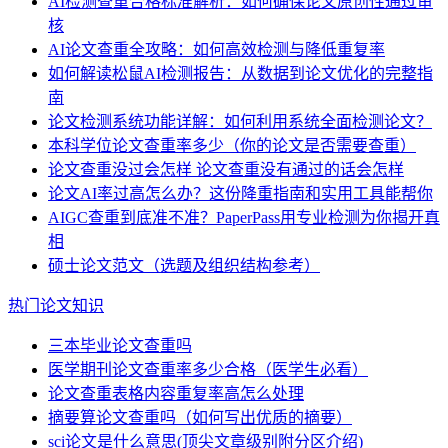
AI检测查重合格标准解析：如何确保论文原创性通过审
核
AI论文查重全攻略：如何高效检测与降低重复率
如何解读松鼠AI检测报告：从数据到论文优化的完整指
南
论文检测系统功能详解：如何利用系统全面检测论文？
本科学位论文查重率多少（你的论文是否需要查重）
论文查重没过会怎样 论文查重没有通过的话会怎样
论文AI率过高怎么办？这份降重指南和实用工具能帮你
AIGC查重到底准不准？PaperPass用专业检测为你揭开真
相
硕士论文范文（选题及组织结构参考）
热门论文知识
三本毕业论文查重吗
医学期刊论文查重率多少合格（医学生必看）
论文查重表格内容重复率高怎么处理
摘要算论文查重吗（如何写出优质的摘要）
sci论文是什么意思(顶尖文章级别附分区介绍)