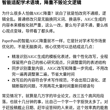
智能适配学术语境，降重不毁论文逻辑
为什么很多人怕做AIGC降重？说白了就是怕改完不通顺，逻
辑全乱。普通修改只是无脑换同义词、换语序，AIGC生成的
内容本来模板化就严重，这么一改，要么句子读不通，要么核
心观点变味，导师看了都头疼。
PaperPass的智能AIGC降重就不一样，它是针对学术写作场景
优化的，不是无脑换词，核心优势可以总结成这几点：
精准识别AIGC生成的模板化表述，做个性化改写，全程
保留用户自己的核心研究观点，只调整雷同的表述结构
同步识别重复内容，AIGC改写和降重一步完成，不用改
完一遍再调整第二遍，节省大量时间
改写后的内容符合学术写作规范，不会出现口语化、逻
辑断裂的问题，不用再花大量时间重新捋顺语句
常见情况下，就算是几万字的毕业论文，改三五个高风险段
落，也就十几分钟的事，比自己一个字一个字抠快太多了。对
于赶投稿截止日期、赶毕设答辩的人来说，这个效率真的能救