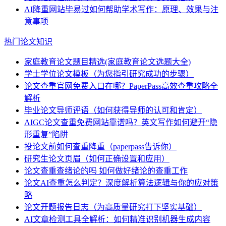
AI降重网站毕易过如何帮助学术写作：原理、效果与注
意事项
热门论文知识
家庭教育论文题目精选(家庭教育论文选题大全)
学士学位论文模板（为您指引研究成功的步骤）
论文查重官网免费入口在哪？PaperPass高效查重攻略全
解析
毕业论文导师评语（如何获得导师的认可和肯定）
AIGC论文查重免费网站靠谱吗？英文写作如何避开“隐
形重复”陷阱
投论文前如何查重降重（paperpass告诉你）
研究生论文页眉（如何正确设置和应用）
论文查重查绪论的吗 如何做好绪论的查重工作
论文AI查重怎么判定？深度解析算法逻辑与你的应对策
略
论文开题报告日志（为高质量研究打下坚实基础）
AI文章检测工具全解析：如何精准识别机器生成内容