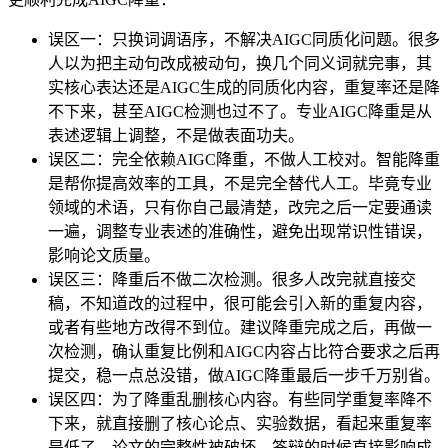
误区一：只换词调语序，不解决AIGC同质化问题。很多
人以为把主动句改成被动句，换几个同义词就完事，其
实核心表达还是AIGC生成的同质化内容，重复率还是降
不下来，甚至AIGC检测也过不了。专业AIGC降重是从
表述逻辑上调整，不是做表面功夫。
误区二：完全依赖AIGC降重，不做人工校对。智能降重
是帮你提高效率的工具，不是完全替代人工。毕竟专业
领域的术语，只有你自己最清楚，改完之后一定要通读
一遍，调整专业表述的准确性，避免出现常识性错误，
影响论文质量。
误区三：降重后不做二次检测。很多人改完就直接交
稿，不知道改的过程中，很可能会引入新的重复内容，
或者有些地方改得不到位。建议降重完成之后，再做一
次检测，确认重复比例和AIGC内容占比符合要求之后再
提交，稳一点总没错，做AIGC降重最后一步千万别省。
误区四：为了降重乱删核心内容。有些同学重复率降不
下来，就直接删了核心论点、实验数据，看起来重复率
是低了，论文的完整性被破坏，答辩的时候直接影响成