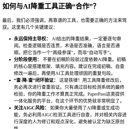
如何与AI降重工具正确“合作”？
最后，我们必须强调，再靠谱的工具，也需要正确的方法来驾
驭。这里有几个关键建议：
永远保持主导权：
AI给出的降重结果，一定要逐句审
阅。检查逻辑是否连贯，术语是否准确，语言是否通
顺。把它当作一个“高级参谋”，而非“自动写手”。
分阶段使用：
不要在初稿阶段就过度依赖AI降重。初稿
的核心是搭建框架、填充内容。建议在完成初稿、自查
修改一遍后，再使用AI工具处理顽固的重复句段。
“查-降-查”闭环验证：
这是铁律！用工具降重修改后，
务必再次进行查重验证。只有通过目标检测系统的最终
检验，你的降重工作才算真正完成。PaperPass这类提供
一体化服务的平台，在这个环节的优势就非常明显了。
关注AIGC风险：
如果你大量使用了AI降重或生成功
能，务必利用AIGC检测工具进行自查，并对相关内容进
行深度的人为修订和观点深化，避免被认定为缺乏原创
性。