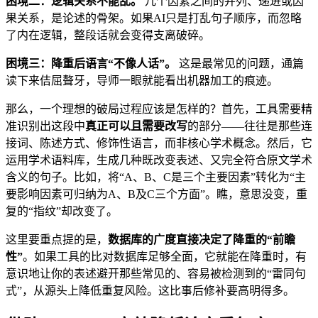
困境二：逻辑关系不能乱。
几个因素之间的并列、递进或因
果关系，是论述的骨架。如果AI只是打乱句子顺序，而忽略
了内在逻辑，整段话就会变得支离破碎。
困境三：降重后语言“不像人话”。
这是最常见的问题，通篇
读下来佶屈聱牙，导师一眼就能看出机器加工的痕迹。
那么，一个理想的破局过程应该是怎样的？首先，工具需要精
准识别出这段中
真正可以且需要改写
的部分——往往是那些连
接词、陈述方式、修饰性语言，而非核心学术概念。然后，它
运用学术语料库，生成几种既改变表述、又完全符合原文学术
含义的句子。比如，将“A、B、C是三个主要因素”转化为“主
要影响因素可归纳为A、B及C三个方面”。瞧，意思没变，重
复的“指纹”却改变了。
这里要重点提的是，
数据库的广度直接决定了降重的“前瞻
性”
。如果工具的比对数据库足够全面，它就能在降重时，有
意识地让你的表述避开那些常见的、容易被检测到的“雷同句
式”，从源头上降低重复风险。这比事后修补要高明得多。