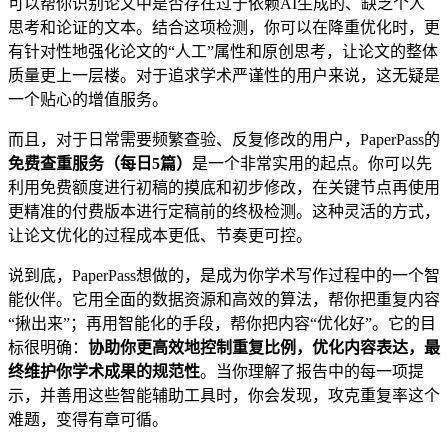
可以帮你识别论文中是否存在过于依赖AI生成的、缺乏个人
思考和论证的文本。结合这项检测，你可以在降重优化时，更
有针对性地强化论文的“人工”属性和原创思考，让论文的整体
质量更上一层楼。对于追求学术严谨性的用户来说，这无疑是
一个贴心的增值服务。
而且，对于日常需要频繁查验、反复修改的用户，PaperPass的
免费查重服务（每日5篇）
是一个非常实用的起点。你可以先
利用免费额度进行初稿的摸底和初步修改，在关键节点再使用
更精准的付费版本进行定稿前的终极检测。这种灵活的方式，
让论文优化的过程成本更低、节奏更可控。
说到底，PaperPass想做的，是成为你学术写作过程中的一个智
能伙伴。它用全面的数据资源和高效的算法，帮你把重复内容
“揪出来”；再用智能化的手段，帮你把内容“优化好”。它的目
标很明确：
协助你更高效地控制重复比例，优化内容表达，最
终维护你学术成果的规范性
。当你理解了报告中的每一项提
示，并善用这些智能辅助工具时，你会发现，攻克重复率这个
难题，变得有章可循。