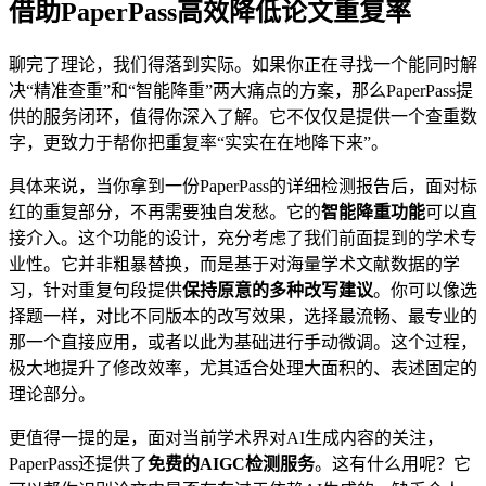
借助PaperPass高效降低论文重复率
聊完了理论，我们得落到实际。如果你正在寻找一个能同时解
决“精准查重”和“智能降重”两大痛点的方案，那么PaperPass提
供的服务闭环，值得你深入了解。它不仅仅是提供一个查重数
字，更致力于帮你把重复率“实实在在地降下来”。
具体来说，当你拿到一份PaperPass的详细检测报告后，面对标
红的重复部分，不再需要独自发愁。它的
智能降重功能
可以直
接介入。这个功能的设计，充分考虑了我们前面提到的学术专
业性。它并非粗暴替换，而是基于对海量学术文献数据的学
习，针对重复句段提供
保持原意的多种改写建议
。你可以像选
择题一样，对比不同版本的改写效果，选择最流畅、最专业的
那一个直接应用，或者以此为基础进行手动微调。这个过程，
极大地提升了修改效率，尤其适合处理大面积的、表述固定的
理论部分。
更值得一提的是，面对当前学术界对AI生成内容的关注，
PaperPass还提供了
免费的AIGC检测服务
。这有什么用呢？它