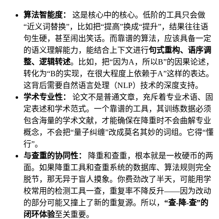
算法智能度：
这是核心中的核心。低阶的工具只会做
“近义词替换”，比如把“提高”换成“提升”，结果往往语
句生硬，甚至闹出笑话。而靠谱的算法，应该具备一定
的语义理解能力，能结合上下文进行
句式重构、语序调
整、逻辑转述
。比如，把“因为A，所以B”的因果论述，
转化为“B的实现，在很大程度上依赖于A”这样的表达。
这背后需要自然语言处理（NLP）技术的深度支持。
学术专业性：
论文不是普通文章，充斥着专业术语、固
定表述和学术范式。一个靠谱的工具，其训练数据必须
包含海量的学术文献，才能确保在降重时不会曲解专业
概念，不会把“量子纠缠”改成莫名其妙的词组。它得“懂
行”。
与查重的协同性：
降重和查重，根本就是一枚硬币的两
面。如果降重工具和查重系统的数据库、算法规则完全
脱节，那无异于盲人摸象。你费劲改了半天，可能用学
校常用的检测工具一查，重复率不降反升——因为改动
的部分可能又撞上了新的重复源。所以，
“查-降-查”的
闭环体验
至关重要。