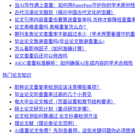
当AI写作遇上查重：如何用PaperPass守护你的学术原创
古代汉语论文题目（揭示中国古代文化的宝藏）
论文引用内容查重也要算进重复率吗 怎样才能降低查重
论文表格查重吗 表格重复怎么办？
期刊发表论文查重率不能超过多少（学术界需要遵守的重
毕业论文致谢查重吗(毕业论文致谢查重么)
怎么看影响因子（如何准确计算）
论文查重后还可以修改吗
AIGC查重标准解析：如何确保AI生成内容的学术合规性
热门论文知识
职称论文重复率检测应该注意哪些事项？
毕业论文防查重率过高的几个小意见
电大毕业论文格式（页面设置和章节结构要求）
硕士论文研究计划（重点研究步骤）
论文检测如何算通过 论文抄袭检测方法
理论文献（理论类论文范例）
AI查重论文免费？先别急着用，这些关键问题你必须想