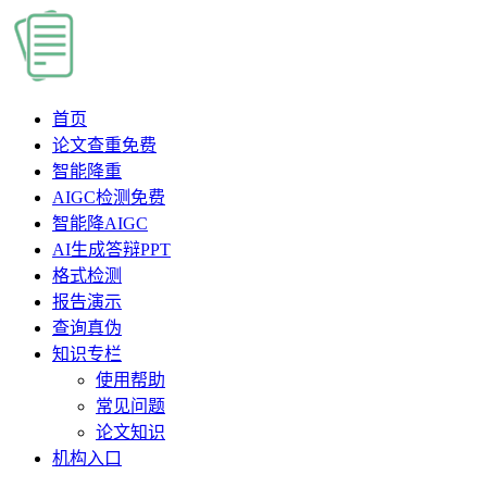
首页
论文查重
免费
智能降重
AIGC检测
免费
智能降AIGC
AI生成答辩PPT
格式检测
报告演示
查询真伪
知识专栏
使用帮助
常见问题
论文知识
机构入口