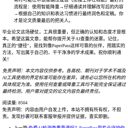
流程是：使用智能降重→仔细通读并理解改写后的内容
→根据自己的知识和表达习惯进行最终润色和定稿。你
才是论文质量最后的把关人。
毕业论文这场硬仗，工具很重要，但正确的认知和态度才是根
本。希望这篇文章，能帮你拨开关于AI查重的迷雾。记住，
真正的“捷径”，是找到像PaperPass这样可靠的伙伴，用踏实的
方法，写出属于自己的、干干净净的学术成果。祝你顺利通
关！
免责声明：本文内容仅供参考。各高校、期刊对于学术不端及
AI工具使用的界定标准可能存在差异，请务必以您所在机构的
具体规定为准。使用任何查重或降重工具均不能完全保证通过
最终检测，用户需对提交的论文内容负最终责任。
阅读量:
8504
免责声明：内容由用户自发上传，本站不拥有所有权，不担
责。发现抄袭可联系客服举报并提供证据，查实即删。
上一篇:
免费AI检测查重靠谱吗？PaperPass用专业守护你