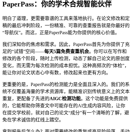
PaperPass：你的学术合规智能伙伴
明白了道理，更需要靠谱的工具来落地执行。在论文修改和定
稿的最后冲刺阶段，一份精准、可靠的查重报告就是你最好的
“导航仪”。而这，正是PaperPass能为你提供的核心价值。
我们深知你的焦虑和需求。因此，PaperPass首先为你提供了充
足的“试错”空间——
每天5篇免费查重机会
。你可以在写作和
修改的各个阶段，随时上传检测，动态了解自己论文的原创度
变化，而无需为每次检测的成本担忧。这种高频次的“体检”，
能让你对论文状态心中有数，修改起来也更有方向。
更重要的是，PaperPass的检测能力是全面且深入的。我们的系
统不仅覆盖海量的学术资源库，能精准识别传统意义上的文本
重复，更配备了先进的
AIGC检测功能
。这个功能是免费提供
的，它能帮助你筛查文中可能存在的AI生成内容风险，让你
在提交学校前，就对自己的论文“成分”有一个清晰的了解，避
免在学术诚信的红线上踏空。
拿到报告后怎么办？面对需要修改的重复或高风险段落，手动