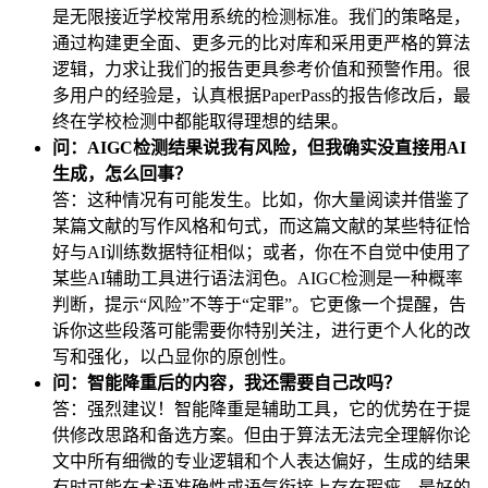
是无限接近学校常用系统的检测标准。我们的策略是，
通过构建更全面、更多元的比对库和采用更严格的算法
逻辑，力求让我们的报告更具参考价值和预警作用。很
多用户的经验是，认真根据PaperPass的报告修改后，最
终在学校检测中都能取得理想的结果。
问：AIGC检测结果说我有风险，但我确实没直接用AI
生成，怎么回事？
答：这种情况有可能发生。比如，你大量阅读并借鉴了
某篇文献的写作风格和句式，而这篇文献的某些特征恰
好与AI训练数据特征相似；或者，你在不自觉中使用了
某些AI辅助工具进行语法润色。AIGC检测是一种概率
判断，提示“风险”不等于“定罪”。它更像一个提醒，告
诉你这些段落可能需要你特别关注，进行更个人化的改
写和强化，以凸显你的原创性。
问：智能降重后的内容，我还需要自己改吗？
答：强烈建议！智能降重是辅助工具，它的优势在于提
供修改思路和备选方案。但由于算法无法完全理解你论
文中所有细微的专业逻辑和个人表达偏好，生成的结果
有时可能在术语准确性或语气衔接上存在瑕疵。最好的