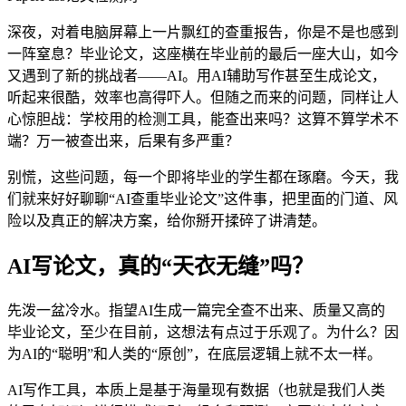
深夜，对着电脑屏幕上一片飘红的查重报告，你是不是也感到
一阵窒息？毕业论文，这座横在毕业前的最后一座大山，如今
又遇到了新的挑战者——AI。用AI辅助写作甚至生成论文，
听起来很酷，效率也高得吓人。但随之而来的问题，同样让人
心惊胆战：学校用的检测工具，能查出来吗？这算不算学术不
端？万一被查出来，后果有多严重？
别慌，这些问题，每一个即将毕业的学生都在琢磨。今天，我
们就来好好聊聊“AI查重毕业论文”这件事，把里面的门道、风
险以及真正的解决方案，给你掰开揉碎了讲清楚。
AI写论文，真的“天衣无缝”吗？
先泼一盆冷水。指望AI生成一篇完全查不出来、质量又高的
毕业论文，至少在目前，这想法有点过于乐观了。为什么？因
为AI的“聪明”和人类的“原创”，在底层逻辑上就不太一样。
AI写作工具，本质上是基于海量现有数据（也就是我们人类