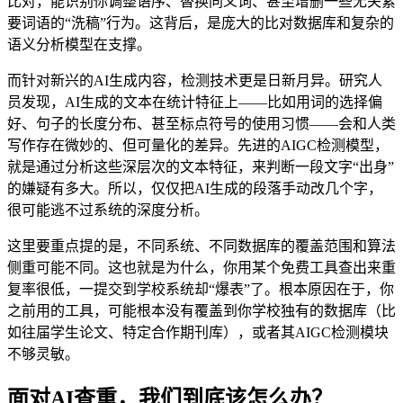
比对，能识别你调整语序、替换同义词、甚至增删一些无关紧
要词语的“洗稿”行为。这背后，是庞大的比对数据库和复杂的
语义分析模型在支撑。
而针对新兴的AI生成内容，检测技术更是日新月异。研究人
员发现，AI生成的文本在统计特征上——比如用词的选择偏
好、句子的长度分布、甚至标点符号的使用习惯——会和人类
写作存在微妙的、但可量化的差异。先进的AIGC检测模型，
就是通过分析这些深层次的文本特征，来判断一段文字“出身”
的嫌疑有多大。所以，仅仅把AI生成的段落手动改几个字，
很可能逃不过系统的深度分析。
这里要重点提的是，不同系统、不同数据库的覆盖范围和算法
侧重可能不同。这也就是为什么，你用某个免费工具查出来重
复率很低，一提交到学校系统却“爆表”了。根本原因在于，你
之前用的工具，可能根本没有覆盖到你学校独有的数据库（比
如往届学生论文、特定合作期刊库），或者其AIGC检测模块
不够灵敏。
面对AI查重，我们到底该怎么办？