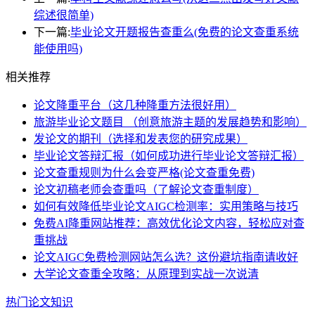
综述很简单)
下一篇:
毕业论文开题报告查重么(免费的论文查重系统
能使用吗)
相关推荐
论文降重平台（这几种降重方法很好用）
旅游毕业论文题目 （创意旅游主题的发展趋势和影响）
发论文的期刊（选择和发表您的研究成果）
毕业论文答辩汇报（如何成功进行毕业论文答辩汇报）
论文查重规则为什么会变严格(论文查重免费)
论文初稿老师会查重吗（了解论文查重制度）
如何有效降低毕业论文AIGC检测率：实用策略与技巧
免费AI降重网站推荐：高效优化论文内容，轻松应对查
重挑战
论文AIGC免费检测网站怎么选？这份避坑指南请收好
大学论文查重全攻略：从原理到实战一次说清
热门论文知识