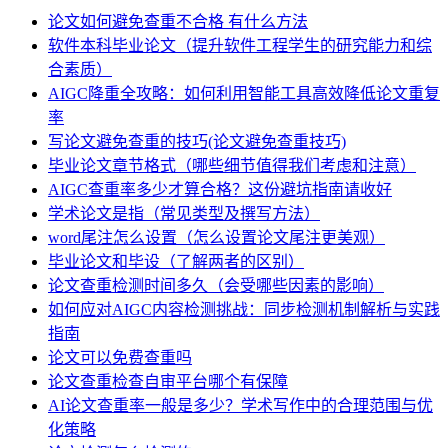
论文如何避免查重不合格 有什么方法
软件本科毕业论文（提升软件工程学生的研究能力和综
合素质）
AIGC降重全攻略：如何利用智能工具高效降低论文重复
率
写论文避免查重的技巧(论文避免查重技巧)
毕业论文章节格式（哪些细节值得我们考虑和注意）
AIGC查重率多少才算合格？这份避坑指南请收好
学术论文是指（常见类型及撰写方法）
word尾注怎么设置（怎么设置论文尾注更美观）
毕业论文和毕设（了解两者的区别）
论文查重检测时间多久（会受哪些因素的影响）
如何应对AIGC内容检测挑战：同步检测机制解析与实践
指南
论文可以免费查重吗
论文查重检查自审平台哪个有保障
AI论文查重率一般是多少？学术写作中的合理范围与优
化策略