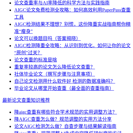
论文查重率与AI率降低的科学方法与实践指南
AIGC论文免费检测全攻略：如何高效利用PaperPass查重
工具
AIGC检测结果不理想？别慌，这份降重实战指南帮你精
准“瘦身”
论文可以换题目吗（答案揭晓）
AIGC检测降重全攻略：从识别到优化，如何让你的论文
“原创”过关？
论文查重的标准是啥
重复率较高的论文怎么降低论文查重？
社体毕业论文（撰写步骤与注意事项）
自己论文检测用什么软件好 检测的数据准确吗？
毕业论文从哪里开始查重（最全面的查重指南）
最新论文查重知识推荐
降aigc查重有哪些符合学术规范的实用调整方法？
降AIGC查重怎么做？规范调整的实用方法分享
论文AIGC检测怎么做？自查步骤与结果解读指南