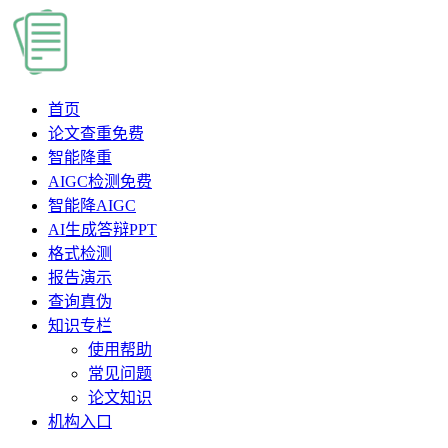
首页
论文查重
免费
智能降重
AIGC检测
免费
智能降AIGC
AI生成答辩PPT
格式检测
报告演示
查询真伪
知识专栏
使用帮助
常见问题
论文知识
机构入口