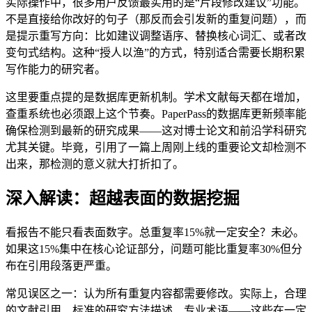
实际操作中，很多用户反馈最实用的是“片段修改建议”功能。
不是直接给你改好的句子（那反而会引发新的重复问题），而
是提示重写方向：比如建议调整语序、替换核心词汇、或者改
变句式结构。这种“授人以渔”的方式，特别适合需要长期积累
写作能力的研究者。
这里要重点提的是数据库更新机制。学术文献每天都在增加，
查重系统也必须跟上这个节奏。PaperPass的数据库更新频率能
确保检测到最新的研究成果——这对博士论文和前沿学科研究
尤其关键。毕竟，引用了一篇上周刚上线的重要论文却检测不
出来，那检测的意义就大打折扣了。
深入解读：超越表面的数据挖掘
看报告不能只看表面数字。总重复率15%就一定安全？未必。
如果这15%集中在核心论证部分，问题可能比重复率30%但分
布在引用段落更严重。
常见误区之一：认为所有重复内容都需要修改。实际上，合理
的文献引用、标准的研究方法描述、专业术语——这些在一定