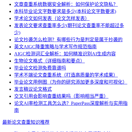
文章查重系统数据安全解析：如何保护论文隐私？
本科毕业论文字数要求是多少(本科论文字数要求)
学术论文如何发表（论文怎样发表）
发表论文要求查重率多少(期刊论文查重率不能超过多
少)
论文抄袭怎么检测？有哪些行为是判定是属于抄袭的
英文AIGC降重策略与学术写作规范指南
AIGC检测词汇全解析：如何精准识别AI生成内容
生物论文格式（详细指南和要点）
毕业论文检测免费靠谱吗
学术不端论文查重系统（打造高质量的学术成果）
毕业论文用例图（为你的研究添加更多深度和可视化）
发言稿议论文格式
交叉引用会影响查重结果吗（影响相当严重）
论文AI率检测工具怎么选？PaperPass深度解析与实用指
南
最新论文查重知识推荐