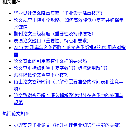
相关推荐
毕业设计怎么降重复率（毕业设计降重技巧）
论文AI查重降重全攻略：如何高效降低重复率并确保学
术诚信
期刊论文三级标题（重要性及写作技巧）
表演论文题目（重要性、特点和要求）
AIGC检测率怎么免费降？论文查重新挑战的实用应对指
南
论文查重的引用率有什么样的要求吗
论文查重标点也算重复字数吗？标点还用改吗？
怎样降低论文查重率小技巧
硕士论文答辩时间（了解你需要准备的时间表和注意事
项）
论文致谢查重吗？深入解析致谢部分在查重中的处理与
规范
热门论文知识
护理实习毕业论文（提升护理专业知识与技能的关键）