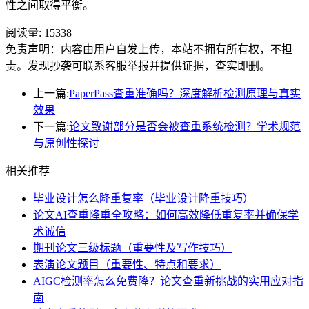
性之间取得平衡。
阅读量:
15338
免责声明：内容由用户自发上传，本站不拥有所有权，不担
责。发现抄袭可联系客服举报并提供证据，查实即删。
上一篇:
PaperPass查重准确吗？深度解析检测原理与真实
效果
下一篇:
论文致谢部分是否会被查重系统检测？学术规范
与原创性探讨
相关推荐
毕业设计怎么降重复率（毕业设计降重技巧）
论文AI查重降重全攻略：如何高效降低重复率并确保学
术诚信
期刊论文三级标题（重要性及写作技巧）
表演论文题目（重要性、特点和要求）
AIGC检测率怎么免费降？论文查重新挑战的实用应对指
南