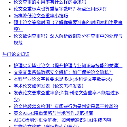
论文查重的引用率有什么样的要求吗
论文查重标点也算重复字数吗？标点还用改吗？
怎样降低论文查重率小技巧
硕士论文答辩时间（了解你需要准备的时间表和注意事
项）
论文致谢查重吗？深入解析致谢部分在查重中的处理与
规范
热门论文知识
护理实习毕业论文（提升护理专业知识与技能的关键）
文章查重系统数据安全解析：如何保护论文隐私？
本科毕业论文字数要求是多少(本科论文字数要求)
学术论文如何发表（论文怎样发表）
发表论文要求查重率多少(期刊论文查重率不能超过多
少)
论文抄袭怎么检测？有哪些行为是判定是属于抄袭的
英文AIGC降重策略与学术写作规范指南
AIGC检测词汇全解析：如何精准识别AI生成内容
生物论文格式（详细指南和要点）