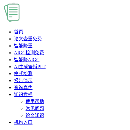
首页
论文查重
免费
智能降重
AIGC检测
免费
智能降AIGC
AI生成答辩PPT
格式检测
报告演示
查询真伪
知识专栏
使用帮助
常见问题
论文知识
机构入口