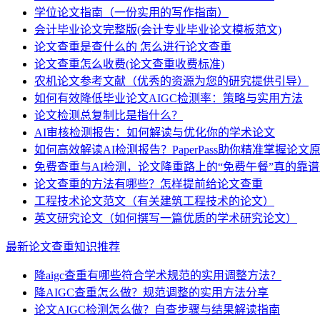
学位论文指南（一份实用的写作指南）
会计毕业论文完整版(会计专业毕业论文模板范文)
论文查重是查什么的 怎么进行论文查重
论文查重怎么收费(论文查重收费标准)
农机论文参考文献（优秀的资源为您的研究提供引导）
如何有效降低毕业论文AIGC检测率：策略与实用方法
论文检测总复制比是指什么？
AI审核检测报告：如何解读与优化你的学术论文
如何高效解读AI检测报告？PaperPass助你精准掌握论文
免费查重与AI检测，论文降重路上的“免费午餐”真的靠
论文查重的方法有哪些？怎样提前给论文查重
工程技术论文范文（有关建筑工程技术的论文）
英文研究论文（如何撰写一篇优质的学术研究论文）
最新论文查重知识推荐
降aigc查重有哪些符合学术规范的实用调整方法？
降AIGC查重怎么做？规范调整的实用方法分享
论文AIGC检测怎么做？自查步骤与结果解读指南