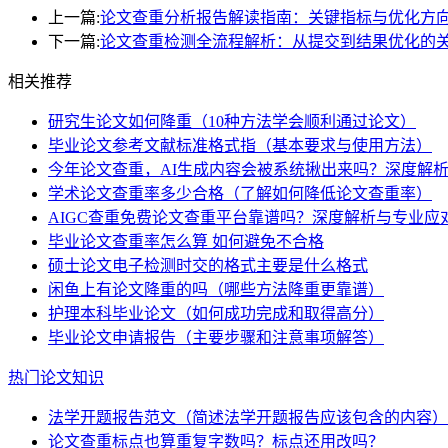
上一篇:
论文查重分析报告解读指南：关键指标与优化方
下一篇:
论文查重检测全流程解析：从提交到结果优化的
相关推荐
研究生论文如何降重（10种方法学会顺利通过论文）
毕业论文参考文献标准格式指（基本要求与使用方法）
今年论文查重，AI生成内容会被系统揪出来吗？深度解
学术论文查重率多少合格（了解如何降低论文查重率）
AIGC查重免费论文查重平台靠谱吗？深度解析与专业应
毕业论文查重率怎么算 如何避免不合格
硕士论文电子检测时交的格式主要是什么格式
闲鱼上有论文降重的吗（哪些方法降重更靠谱）
护理本科毕业论文（如何成功完成和取得高分）
毕业论文申请报告（主要步骤和注意事项解答）
热门论文知识
法学开题报告范文（简述法学开题报告应该包含的内容）
论文查重标点也算重复字数吗？标点还用改吗？