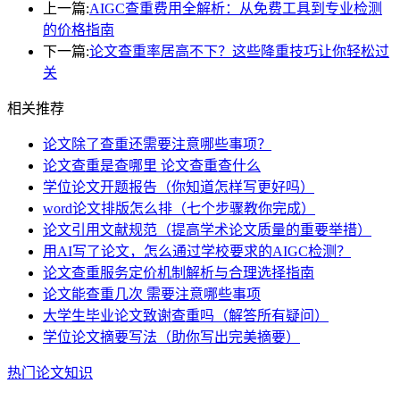
上一篇:
AIGC查重费用全解析：从免费工具到专业检测
的价格指南
下一篇:
论文查重率居高不下？这些降重技巧让你轻松过
关
相关推荐
论文除了查重还需要注意哪些事项？
论文查重是查哪里 论文查重查什么
学位论文开题报告（你知道怎样写更好吗）
word论文排版怎么排（七个步骤教你完成）
论文引用文献规范（提高学术论文质量的重要举措）
用AI写了论文，怎么通过学校要求的AIGC检测？
论文查重服务定价机制解析与合理选择指南
论文能查重几次 需要注意哪些事项
大学生毕业论文致谢查重吗（解答所有疑问）
学位论文摘要写法（助你写出完美摘要）
热门论文知识