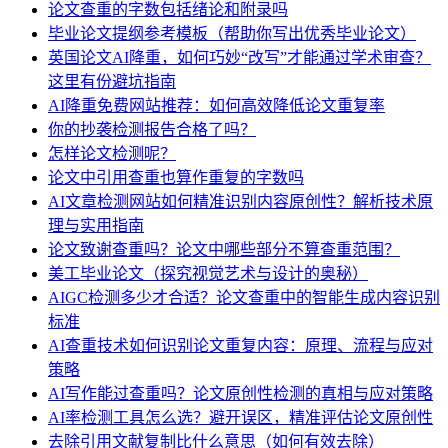
论文查重的字数包括绪论和附录吗
毕业论文提纲参考模板（帮助你写出优秀毕业论文）
英国论文AI降重，如何巧妙“改写”才能通过学术审查？
这里有份避坑指南
AI降重免费网站推荐：如何高效降低论文重复率
你的抄袭检测报告合格了吗？
怎样论文检测呢？
论文中引用查重也算作重复的字数吗
AI文章检测网站如何精准识别内容原创性？解析技术原
理与实用指南
论文致谢查重吗？论文中哪些部分不算查重范围？
美工毕业论文（探究视觉艺术与设计的奥秘）
AIGC检测多少才合适？论文查重中的智能生成内容识别
标准
AI查重技术如何识别论文重复内容：原理、流程与应对
策略
AI写作能过查重吗？论文原创性检测的真相与应对策略
AI率检测工具怎么选？避开误区，精准评估论文原创性
去除引用文献复制比什么意思（如何有效去除）