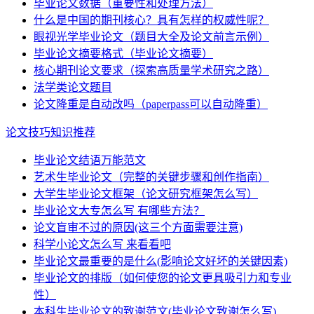
毕业论文数据（重要性和处理方法）
什么是中国的期刊核心？具有怎样的权威性呢？
眼视光学毕业论文（题目大全及论文前言示例）
毕业论文摘要格式（毕业论文摘要）
核心期刊论文要求（探索高质量学术研究之路）
法学类论文题目
论文降重是自动改吗（paperpass可以自动降重）
论文技巧知识推荐
毕业论文结语万能范文
艺术生毕业论文（完整的关键步骤和创作指南）
大学生毕业论文框架（论文研究框架怎么写）
毕业论文大专怎么写 有哪些方法？
论文盲审不过的原因(这三个方面需要注意)
科学小论文怎么写 来看看吧
毕业论文最重要的是什么(影响论文好坏的关键因素)
毕业论文的排版（如何使您的论文更具吸引力和专业
性）
本科生毕业论文的致谢范文(毕业论文致谢怎么写)