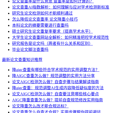
论文查重率是什么意思 查重率是如何计算的？
论文查重AI指数解析：如何理解与应对学术检测新标准
研究生论文检测如何才能顺利通过
怎么降低论文查重率 论文降重小技巧
本科论文的摘要需要进行查重吗
硕士研究生论文重复率要求（提高学术水平）
大学生论文查重网站全解析：如何精准把控学术规范性
研究报告是论文吗（两者有什么关系和区别）
毕业论文脚注查重吗
最新论文查重知识推荐
降aigc查重有哪些符合学术规范的实用调整方法？
降AIGC查重怎么做？规范调整的实用方法分享
论文AIGC检测怎么做？自查步骤与结果解读指南
降aigc查重：规范调整AI生成内容降低疑似度的方法
论文AIGC检测怎么做？自查要注意哪些核心要点
AIGC降重查重怎么做？提前自查规范修改实用指南
论文降重怎么改才能合规达标？
论文查重怎么自查才合规？实用步骤帮你提前避坑