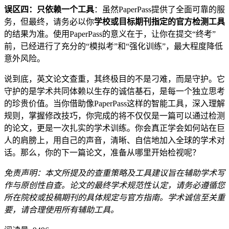
误区四：只依赖一个工具
：虽然PaperPass提供了全面可靠的服
务，但最终，请务必以你
学校或目标期刊指定的官方检测工具
的结果为准。使用PaperPass的意义在于，让你在提交“终考”
前，已经进行了充分的“模拟考”和“强化训练”，最大程度降低
意外风险。
说到底，英文论文查重，其终极目的不是刁难，而是守护。它
守护的是学术共同体赖以生存的诚信基石，是每一个独立思考
的珍贵价值。当你借助像PaperPass这样的智能工具，深入理解
规则，掌握修改技巧，你完成的将不仅仅是一篇可以通过检测
的论文，更是一次扎实的学术训练。你会真正学会如何站在巨
人的肩膀上，用自己的声音，清晰、自信地加入全球的学术对
话。那么，你的下一篇论文，准备从哪里开始检视呢？
免责声明：本文所提及的查重策略及工具建议旨在辅助学术写
作与原创性自查。论文的最终学术规范性认定，请务必遵循您
所在院校或投稿期刊的具体规定与官方指南。学术诚信至关重
要，请合理使用所有辅助工具。