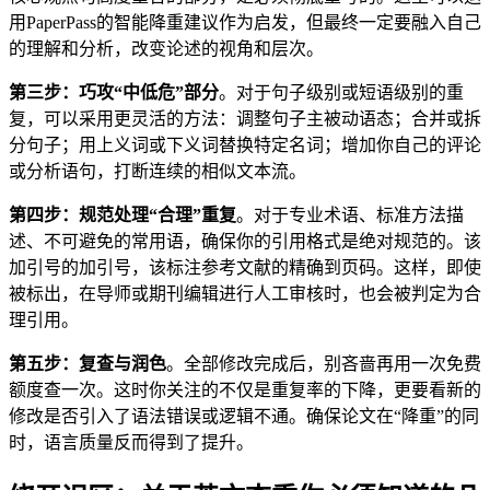
用PaperPass的智能降重建议作为启发，但最终一定要融入自己
的理解和分析，改变论述的视角和层次。
第三步：巧攻“中低危”部分
。对于句子级别或短语级别的重
复，可以采用更灵活的方法：调整句子主被动语态；合并或拆
分句子；用上义词或下义词替换特定名词；增加你自己的评论
或分析语句，打断连续的相似文本流。
第四步：规范处理“合理”重复
。对于专业术语、标准方法描
述、不可避免的常用语，确保你的引用格式是绝对规范的。该
加引号的加引号，该标注参考文献的精确到页码。这样，即使
被标出，在导师或期刊编辑进行人工审核时，也会被判定为合
理引用。
第五步：复查与润色
。全部修改完成后，别吝啬再用一次免费
额度查一次。这时你关注的不仅是重复率的下降，更要看新的
修改是否引入了语法错误或逻辑不通。确保论文在“降重”的同
时，语言质量反而得到了提升。