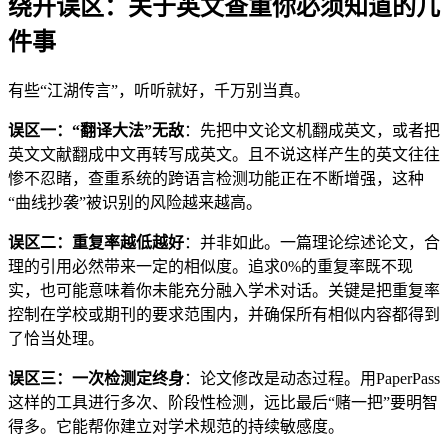
绕开误区：关于英文查重你必须知道的几
件事
有些“江湖传言”，听听就好，千万别当真。
误区一：“翻译大法”无敌
：先把中文论文机翻成英文，或者把
英文文献翻成中文再转写成英文。且不说这样产生的英文往往
惨不忍睹，查重系统的跨语言检测功能正在不断增强，这种
“曲线抄袭”被识别的风险越来越高。
误区二：重复率越低越好
：并非如此。一篇理论综述论文，合
理的引用必然带来一定的相似度。追求0%的重复率既不现
实，也可能意味着你未能充分融入学术对话。关键是把重复率
控制在学校或期刊的要求范围内，并确保所有相似内容都得到
了恰当处理。
误区三：一次检测定终身
：论文修改是动态过程。用PaperPass
这样的工具进行多次、阶段性检测，远比最后“赌一把”要明智
得多。它能帮你建立对学术规范的持续敏感度。