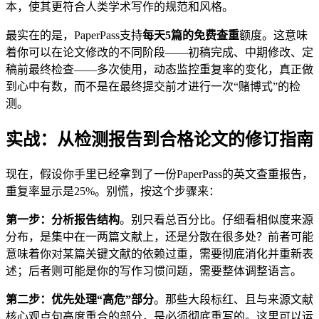
本，使其更符合人类学术写作的规范和风格。
最实在的是，PaperPass支持
每天5篇的免费查重
额度。这意味
着你可以在论文修改的不同阶段——初稿完成、中期修改、定
稿前最终检查——多次使用，动态监控重复率的变化，真正做
到心中有数，而不是在最终提交前才进行一次“赌博式”的检
测。
实战：从检测报告到合格论文的修订指南
现在，假设你手里已经拿到了一份PaperPass的英文查重报告，
重复率显示是25%。别慌，按这个步骤来：
第一步：分析报告结构
。别只看总百分比。仔细看相似度来源
分布，是集中在一两篇文献上，还是分散在很多处？前者可能
意味着你对某篇关键文献的依赖过重，需要彻底消化并重新表
述；后者则可能是你的写作习惯问题，需要整体调整语言。
第二步：优先处理“高危”部分
。那些大段标红、且与来源文献
核心观点句高度重合的部分，是必须彻底重写的。这里可以运