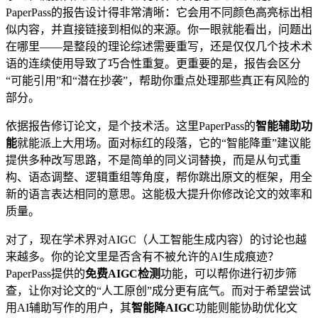
PaperPass的报告设计得非常清晰：它会用不同颜色高亮标出相
似内容，并直接链接到相似的来源。你一眼就能看出，问题出
在哪里——是整段的理论综述需要重写，还是仅仅几个技术术
语的连续使用导致了巧合性重复。更重要的是，报告会区分
“可能引用”和“潜在抄袭”，帮助你重点处理那些真正有风险的
部分。
依据报告修订论文，是个技术活。这里PaperPass的
智能辅助功
能
就能派上大用场。面对标红的段落，它的“智能降重”建议能
提供多种改写思路，不是简单的同义词替换，而是从句式重
构、语态调整、逻辑重组等角度，帮你跳出原文的框架，用全
新的语言表达相同的意思。这能极大提升你修改论文的效率和
质量。
对了，现在学术界对AIGC（人工智能生成内容）的讨论也越
来越多。你的论文里是否含有不被允许的AI生成痕迹？
PaperPass提供的
免费AIGC检测
功能，可以帮你进行初步筛
查，让你对论文的“人工原创”成分更有底气。而对于希望尝试
用AI辅助写作的用户，其
智能降AIGC
功能则能协助优化文