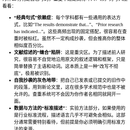
看看：
“经典句式”依赖症
：每个学科都有一些通用的表达方
式，比如“The results demonstrate that...”、“Prior research
has indicated...”。这些高频出现的固定搭配，很容易在查
重时被标红。虽然不一定构成抄袭，但会推高你的整体
相似度百分比。
文献综述的“缝合”陷阱
：这是重灾区。为了描述前人研
究，很容易不自觉地沿用原文的叙述逻辑和框架，只是
简单替换了主语和动词。这本质上是一种“改写不彻
底”，极易被识别。
自我抄袭的灰色地带
：把自己已发表或已提交的旧作中
的段落，用到新论文里，这在很多学术规范中也是不被
允许的。查重系统可不会因为你作者名相同就网开一
面。
数据与方法的“标准描述”
：实验方法部分，如果使用的
是行业标准流程，描述语言几乎不可避免会相似。这部
分通常需要特别看待，但前提是你必须明确引用标准方
法的来源。