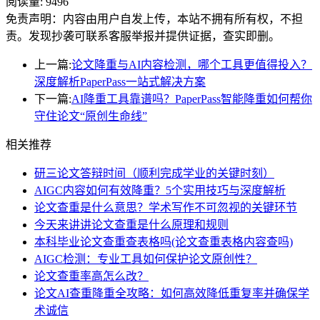
阅读量:
9496
免责声明：内容由用户自发上传，本站不拥有所有权，不担
责。发现抄袭可联系客服举报并提供证据，查实即删。
上一篇:
论文降重与AI内容检测，哪个工具更值得投入？
深度解析PaperPass一站式解决方案
下一篇:
AI降重工具靠谱吗？PaperPass智能降重如何帮你
守住论文“原创生命线”
相关推荐
研三论文答辩时间（顺利完成学业的关键时刻）
AIGC内容如何有效降重？5个实用技巧与深度解析
论文查重是什么意思？学术写作不可忽视的关键环节
今天来讲讲论文查重是什么原理和规则
本科毕业论文查重查表格吗(论文查重表格内容查吗)
AIGC检测：专业工具如何保护论文原创性？
论文查重率高怎么改？
论文AI查重降重全攻略：如何高效降低重复率并确保学
术诚信