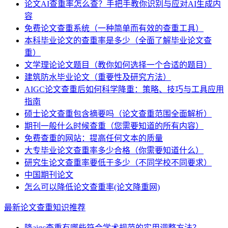
论文AI查重率怎么查？手把手教你识别与应对AI生成内
容
免费论文查重系统（一种简单而有效的查重工具）
本科毕业论文的查重率是多少（全面了解毕业论文查
重）
文学理论论文题目（教你如何选择一个合适的题目）
建筑防水毕业论文（重要性及研究方法）
AIGC论文查重后如何科学降重：策略、技巧与工具应用
指南
硕士论文查重包含摘要吗（论文查重范围全面解析）
期刊一般什么时候查重（您需要知道的所有内容）
免费查重的网站：提高任何文本的质量
大专毕业论文查重率多少合格（你需要知道什么）
研究生论文查重率要低于多少（不同学校不同要求）
中国期刊论文
怎么可以降低论文查重率(论文降重网)
最新论文查重知识推荐
降aigc查重有哪些符合学术规范的实用调整方法？