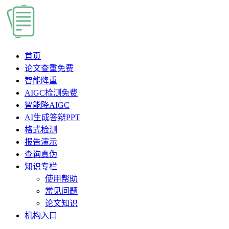
首页
论文查重
免费
智能降重
AIGC检测
免费
智能降AIGC
AI生成答辩PPT
格式检测
报告演示
查询真伪
知识专栏
使用帮助
常见问题
论文知识
机构入口