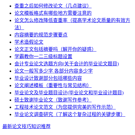
查重之后如何修改论文（几点建议）
论文模板格式有哪些地方需要注意的
论文怎么修改降低查重率（提高学术论文质量的有效方
法）
内容摘要的规范步骤要点
学术造假论文
论文正文包括摘要吗（解开你的疑惑）
学霸教你一二三级标题设置
会计专业论文选题方向(关于会计的毕业论文题目)
论文一般写多少字 各部分内容多少字
毕业设计致谢部分包括哪些内容
论文阐述模板（重要性与常见结构）
毕业论文及毕业题目设计(毕业论文和毕业设计题目)
硕士致谢毕业论文（致谢写作参考）
工程技术论文范文（为您提供完美的写作示范）
毕业论文调查研究（了解这个复杂过程的关键步骤）
最新论文技巧知识推荐