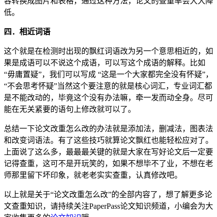
容转换成图片和表格，通过这种方法，论文的查重率会大大降
低。
四．相近词语
这个就是在检测时出现的飘红词语改为另一个意思相近的，如
果是成语可以不说这个成语，可以写这个成语的解释。比如
“毋庸置疑”，我们可以写成 “这是一个大家都完全没有怀疑”，
“不会思考怀疑”当然这个要注意的就是核心词汇，专业词汇都
是不能改动的，毕竟这个没有办法嘛，牵一发而动全身。尽可
能在无关紧要的语句上修改就可以了。
总结一下论文改重怎么改的办法就是添加法，删减法，图表法
和改变词语法。有了这些技巧就算论文飘红也能轻松应对了。
上面说了这么多，最最最关键的就是大家在写好论文后一定要
记得查重，这可不是开玩笑的，如果不想毕不了业，不想在老
师那里留下坏印象，就老老实实查重，认真修改吧。
以上就是关于“论文改重怎么改”的全部内容了，想了解更多论
文查重知识，请持续关注PaperPass论文知识频道，小编会为大