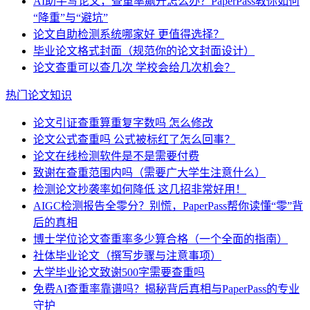
AI助手写论文，查重率飙升怎么办？PaperPass教你如何
“降重”与“避坑”
论文自助检测系统哪家好 更值得选择？
毕业论文格式封面（规范你的论文封面设计）
论文查重可以查几次 学校会给几次机会？
热门论文知识
论文引证查重算重复字数吗 怎么修改
论文公式查重吗 公式被标红了怎么回事？
论文在线检测软件是不是需要付费
致谢在查重范围内吗（需要广大学生注意什么）
检测论文抄袭率如何降低 这几招非常好用！
AIGC检测报告全零分？别慌，PaperPass帮你读懂“零”背
后的真相
博士学位论文查重率多少算合格（一个全面的指南）
社体毕业论文（撰写步骤与注意事项）
大学毕业论文致谢500字需要查重吗
免费AI查重率靠谱吗？揭秘背后真相与PaperPass的专业
守护