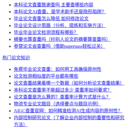
本科论文查重致谢查吗 主要查哪些内容
本科论文AI查重，是学术助手还是隐形陷阱？
毕业论文查重怎么降低 如何修改论文
毕业论文设计思路（分析、提炼和实施方法）
毕业毕业论文检测流程有哪些？
摘要也算查重吗（抄别人论文的摘要算查重吗）
参营论文会查重吗（借助paperpass轻松过关）
热门论文知识
免费毕业论文查重：如何用工具确保原创性
论文检测相似度的平台都有哪些
论文查重结果看哪一个数据（如何分析论文查重结果）
本科论文查重率不能超过多少 查重率如何要求？
论文查重是怎么算的？查重率计算方式是什么？
物流专业论文题目（选择要点与题目示例）
AIGC查重官网：如何精准检测AI生成内容的原创性？
内部控制研究论文（了解企业内部控制的重要性和研究
方法）