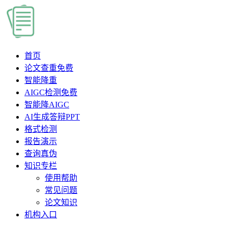
首页
论文查重
免费
智能降重
AIGC检测
免费
智能降AIGC
AI生成答辩PPT
格式检测
报告演示
查询真伪
知识专栏
使用帮助
常见问题
论文知识
机构入口