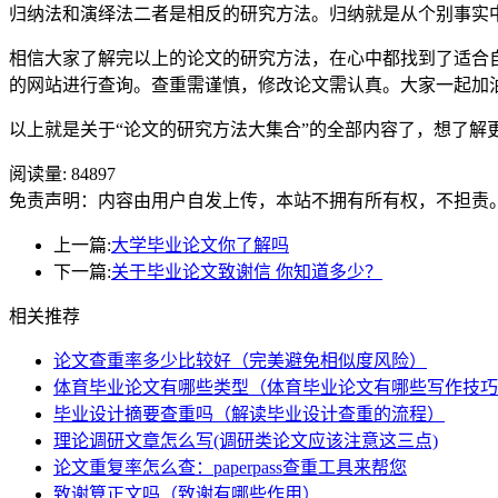
归纳法和演绎法二者是相反的研究方法。归纳就是从个别事实
相信大家了解完以上的论文的研究方法，在心中都找到了适合
的网站进行查询。查重需谨慎，修改论文需认真。大家一起加
以上就是关于“论文的研究方法大集合”的全部内容了，想了解更
阅读量:
84897
免责声明：内容由用户自发上传，本站不拥有所有权，不担责
上一篇:
大学毕业论文你了解吗
下一篇:
关于毕业论文致谢信 你知道多少？
相关推荐
论文查重率多少比较好（完美避免相似度风险）
体育毕业论文有哪些类型（体育毕业论文有哪些写作技巧
毕业设计摘要查重吗（解读毕业设计查重的流程）
理论调研文章怎么写(调研类论文应该注意这三点)
论文重复率怎么查：paperpass查重工具来帮您
致谢算正文吗（致谢有哪些作用）