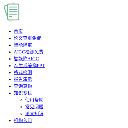
首页
论文查重
免费
智能降重
AIGC检测
免费
智能降AIGC
AI生成答辩PPT
格式检测
报告演示
查询真伪
知识专栏
使用帮助
常见问题
论文知识
机构入口