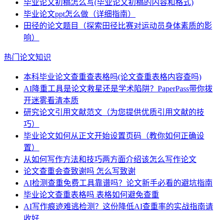
毕业论文初稿怎么写(毕业论文初稿的内容和格式)
毕业论文ppt怎么做（详细指南）
田径的论文题目（探索田径比赛对运动员身体素质的影
响）
热门论文知识
本科毕业论文查重查表格吗(论文查重表格内容查吗)
AI降重工具是论文救星还是学术陷阱？PaperPass带你拨
开迷雾看清本质
研究论文引用文献范文（为您提供优质引用文献的技
巧）
毕业论文如何从正文开始设置页码（教你如何正确设
置）
从如何写作方法和技巧两方面介绍该怎么写作论文
论文查重会查致谢吗 怎么写致谢
AI检测查重免费工具靠谱吗？论文新手必看的避坑指南
毕业论文查重表格吗 表格如何避免查重
AI写作痕迹难逃检测？这份降低AI查重率的实战指南请
收好