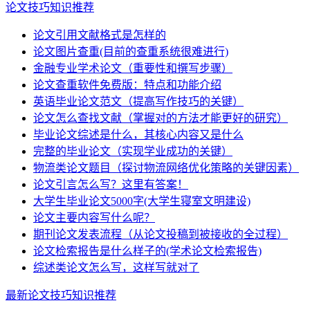
论文技巧知识推荐
论文引用文献格式是怎样的
论文图片查重(目前的查重系统很难进行)
金融专业学术论文（重要性和撰写步骤）
论文查重软件免费版：特点和功能介绍
英语毕业论文范文（提高写作技巧的关键）
论文怎么查找文献（掌握对的方法才能更好的研究）
毕业论文综述是什么，其核心内容又是什么
完整的毕业论文（实现学业成功的关键）
物流类论文题目（探讨物流网络优化策略的关键因素）
论文引言怎么写？这里有答案！
大学生毕业论文5000字(大学生寝室文明建设)
论文主要内容写什么呢？
期刊论文发表流程（从论文投稿到被接收的全过程）
论文检索报告是什么样子的(学术论文检索报告)
综述类论文怎么写，这样写就对了
最新论文技巧知识推荐