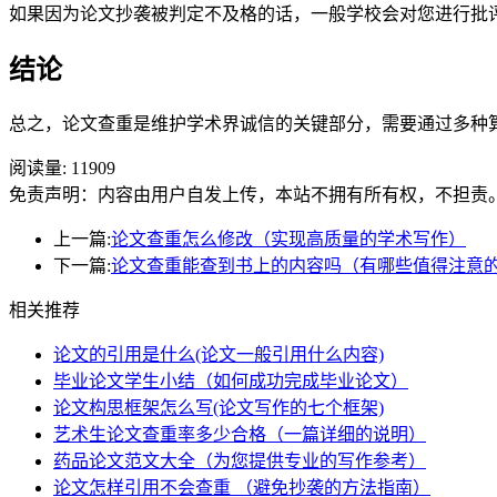
如果因为论文抄袭被判定不及格的话，一般学校会对您进行批
结论
总之，论文查重是维护学术界诚信的关键部分，需要通过多种
阅读量:
11909
免责声明：内容由用户自发上传，本站不拥有所有权，不担责
上一篇:
论文查重怎么修改（实现高质量的学术写作）
下一篇:
论文查重能查到书上的内容吗（有哪些值得注意
相关推荐
论文的引用是什么(论文一般引用什么内容)
毕业论文学生小结（如何成功完成毕业论文）
论文构思框架怎么写(论文写作的七个框架)
艺术生论文查重率多少合格（一篇详细的说明）
药品论文范文大全（为您提供专业的写作参考）
论文怎样引用不会查重 （避免抄袭的方法指南）