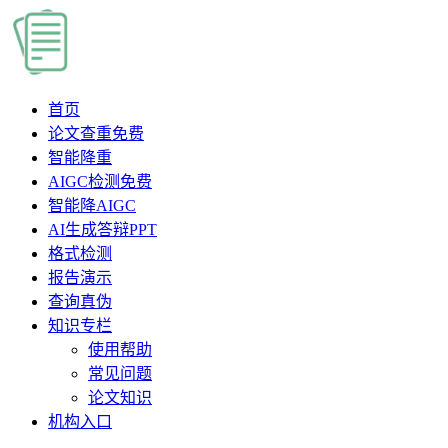
首页
论文查重
免费
智能降重
AIGC检测
免费
智能降AIGC
AI生成答辩PPT
格式检测
报告演示
查询真伪
知识专栏
使用帮助
常见问题
论文知识
机构入口