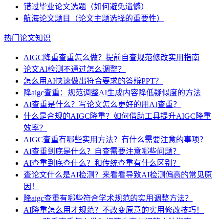
错过毕业论文选题（如何避免遗憾）
航海论文题目（论文主题选择的重要性）
热门论文知识
AIGC降重查重怎么做？提前自查规范修改实用指南
论文AI检测不通过怎么调整？
怎么用AI快速做出符合要求的答辩PPT？
降aigc查重：规范调整AI生成内容降低疑似度的方法
AI查重是什么？写论文怎么更好的用AI查重？
什么是合规的AIGC降重？如何借助工具提升AIGC降重
效率？
AIGC查重有哪些实用方法？有什么需要注意的事项？
AI查重到底是什么？自查需要注意哪些问题？
AI查重到底查什么？和传统查重有什么区别？
查论文什么是AI检测？来看看导致AI检测偏高的常见原
因！
降aigc查重有哪些符合学术规范的实用调整方法？
AI降重怎么用才规范？不改变原意的实用修改技巧！