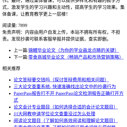
作。最终，通过集体备课，可以提供多样化和有趣的教学方
式，激发学生的学习兴趣和主动性，提高学生的学习效果。集
体备课，让教育教学更上一层楼！
阅读量:
7899
免责声明：内容由用户自发上传，本站不拥有所有权，不担
责。发现抄袭可联系客服举报并提供证据，查实即删。
上一篇:
锦鲤毕业论文（为你的学业画龙点睛的关键）
下一篇:
零食商城毕业论文（畅销产品和市场营销策略）
相关推荐
论文答辩要交钱吗（探讨答辩费用和相关问题）
三大论文查重系统- 快速准确找出论文中的抄袭行为
PaperPass报告打不开 PaperPass论文检测报告正确打开方
式
论文会计专业题目（如何选择合适的会计论文题目）
川大网教申请学位论文查重没过怎么处理
阅读论文题目（了解如何高效阅读和理解论文题目）