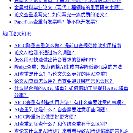
东南大学论文查重- 了解如何保证学术诚信与原创性
金属材料毕业论文（现代工程领域的重要研究主题）
论文查重没写完：如何写完一篇优质的论文？
PaperPass查重有发票吗？能不能开发票？
热门论文知识
AIGC降重查重怎么做？提前自查规范修改实用指南
论文AI检测不通过怎么调整？
怎么用AI快速做出符合要求的答辩PPT？
降aigc查重：规范调整AI生成内容降低疑似度的方法
AI查重是什么？写论文怎么更好的用AI查重？
论文AI查重怎么用？自查要避开哪些常见误区？
什么是合规的AIGC降重？如何借助工具提升AIGC降重
效率？
AIGC查重有哪些实用方法？有什么需要注意的事项？
AI查重到底是什么？自查需要注意哪些问题？
AIGC降重怎么做更好更方便？
AI查重到底查什么？和传统查重有什么区别？
查论文什么是AI检测？来看看导致AI检测偏高的常见原