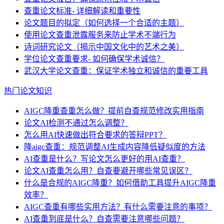
查重论文标准- 详细解读和重要性
论文题目的拟定（如何选择一个合适的主题）
使用论文查重泄露服务来防止学术不端行为
诗词研究论文（揭示中国文化中的艺术之美）
学位论文查重要求- 如何确保学术诚信？
武汉大学论文查重：保证学术独立和诚信的重要工具
热门论文知识
AIGC降重查重怎么做？提前自查规范修改实用指南
论文AI检测不通过怎么调整？
怎么用AI快速做出符合要求的答辩PPT？
降aigc查重：规范调整AI生成内容降低疑似度的方法
AI查重是什么？写论文怎么更好的用AI查重？
论文AI查重怎么用？自查要避开哪些常见误区？
什么是合规的AIGC降重？如何借助工具提升AIGC降重
效率？
AIGC查重有哪些实用方法？有什么需要注意的事项？
AI查重到底是什么？自查需要注意哪些问题？