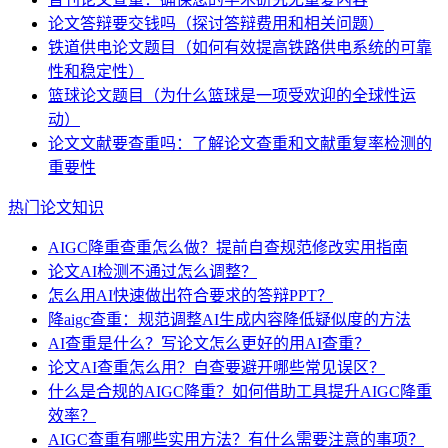
论文答辩要交钱吗（探讨答辩费用和相关问题）
铁道供电论文题目（如何有效提高铁路供电系统的可靠
性和稳定性）
篮球论文题目（为什么篮球是一项受欢迎的全球性运
动）
论文文献要查重吗：了解论文查重和文献重复率检测的
重要性
热门论文知识
AIGC降重查重怎么做？提前自查规范修改实用指南
论文AI检测不通过怎么调整？
怎么用AI快速做出符合要求的答辩PPT？
降aigc查重：规范调整AI生成内容降低疑似度的方法
AI查重是什么？写论文怎么更好的用AI查重？
论文AI查重怎么用？自查要避开哪些常见误区？
什么是合规的AIGC降重？如何借助工具提升AIGC降重
效率？
AIGC查重有哪些实用方法？有什么需要注意的事项？