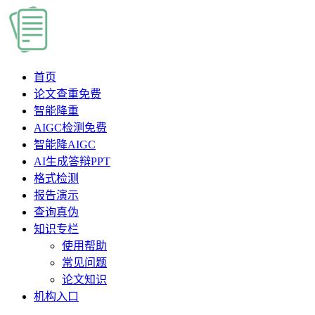
首页
论文查重
免费
智能降重
AIGC检测
免费
智能降AIGC
AI生成答辩PPT
格式检测
报告演示
查询真伪
知识专栏
使用帮助
常见问题
论文知识
机构入口