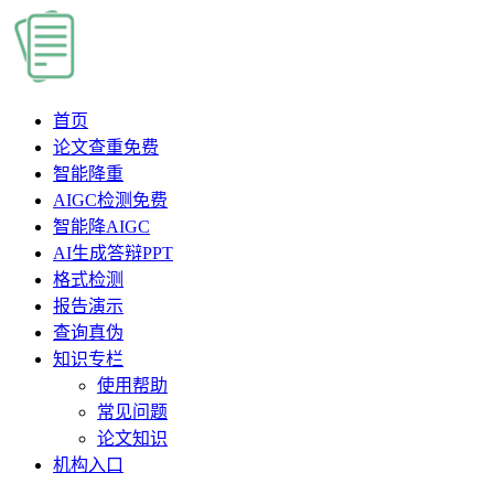
首页
论文查重
免费
智能降重
AIGC检测
免费
智能降AIGC
AI生成答辩PPT
格式检测
报告演示
查询真伪
知识专栏
使用帮助
常见问题
论文知识
机构入口